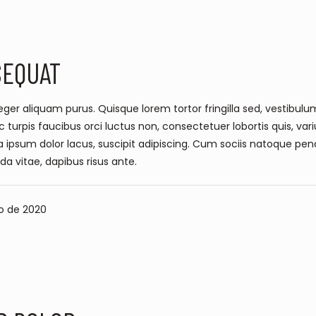
FLOW
SEQUAT
ger aliquam purus. Quisque lorem tortor fringilla sed, vestibulum 
rpis faucibus orci luctus non, consectetuer lobortis quis, varius
a ipsum dolor lacus, suscipit adipiscing. Cum sociis natoque pena
ida vitae, dapibus risus ante.
o de 2020
Y