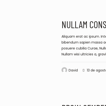
PRODUCTIVITY
WORK
NULLAM CON
Aliquam erat ac ipsum. Inte
bibendum sapien massa ac tu
posuere cubilia Curae, Null
Nullam wisi ultricies a, grav
David
13 de agost
DESIGN
PRODUCTIVIT