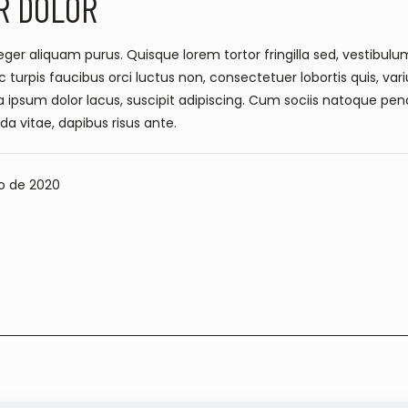
R DOLOR
ger aliquam purus. Quisque lorem tortor fringilla sed, vestibulum 
rpis faucibus orci luctus non, consectetuer lobortis quis, varius
a ipsum dolor lacus, suscipit adipiscing. Cum sociis natoque pena
ida vitae, dapibus risus ante.
o de 2020